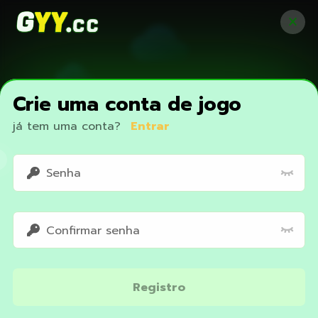
Crie uma conta de jogo
já tem uma conta?
Entrar
Access restricted
Registro
Your IP address is not within the scope of our